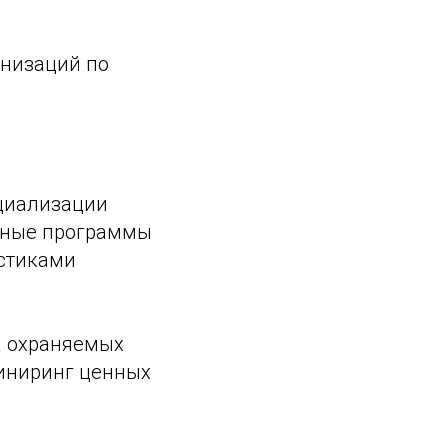
анизаций по
рциализации
ужные программы
истиками
а охраняемых
иниринг ценных