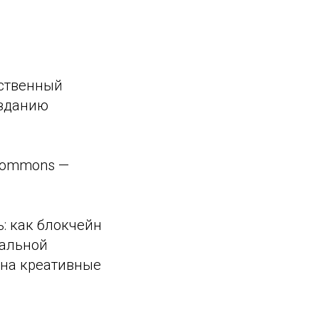
сственный
озданию
 Commons —
: как блокчейн
уальной
 на креативные