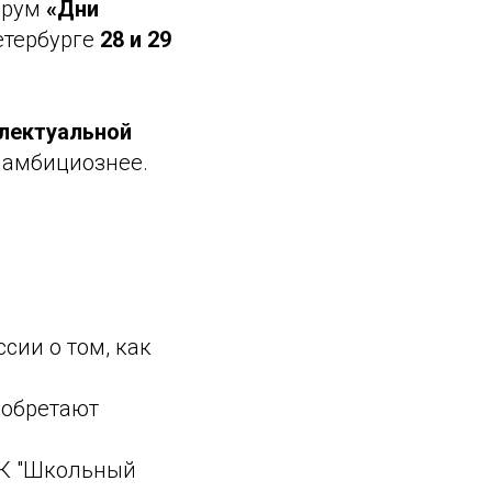
орум
«Дни
етербурге
28 и 29
лектуальной
и амбициознее.
сии о том, как
 обретают
ДК "Школьный