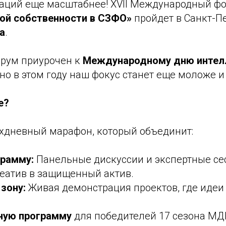
аций еще масштабнее! XVII Международный ф
ой собственности в СЗФО»
пройдет в Санкт-П
а
.
рум приурочен к
Международному дню интел
, но в этом году наш фокус станет еще моложе 
е?
хдневный марафон, который объединит:
рамму:
Панельные дискуссии и экспертные сес
реатив в защищенный актив.
зону:
Живая демонстрация проектов, где идеи
ную программу
для победителей 17 сезона М