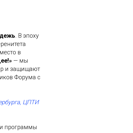
одежь
. В эпоху
еренитета
место в
ее!»
— мы
ир и защищают
ников Форума с
ербурга, ЦПТИ
ки программы