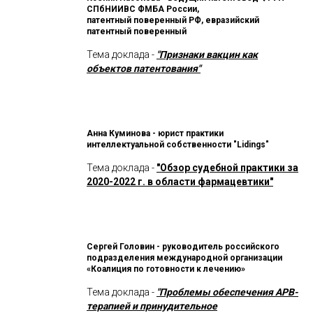
СПбНИИВС ФМБА России,
патентный поверенный РФ, евразийский
патентный поверенный
Тема доклада -
"Признаки вакцин как
объектов патентования"
Анна Куминова
- юрист практики
интеллектуальной собственности "Lidings"
Тема доклада -
"Обзор судебной практики за
2020-2022 г. в области фармацевтики"
Сергей Головин - руководитель российского
подразделения международной организации
«Коалиция по готовности к лечению»
Тема доклада -
"Проблемы обеспечения АРВ-
терапией и принудительное